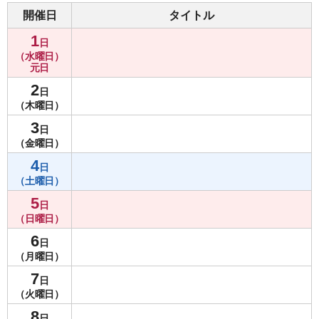
開催日
タイトル
1
日
（水曜日）
元日
2
日
（木曜日）
3
日
（金曜日）
4
日
（土曜日）
5
日
（日曜日）
6
日
（月曜日）
7
日
（火曜日）
8
日