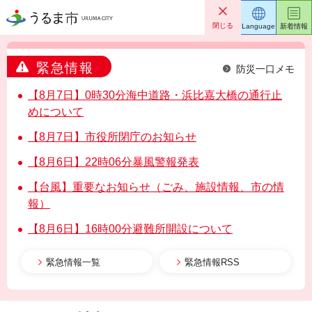
うるま市
閉じる
Language
新着情報
緊急情報
防災一口メモ
【8月7日】0時30分海中道路・浜比嘉大橋の通行止
めについて
【8月7日】市役所閉庁のお知らせ
【8月6日】22時06分暴風警報発表
【台風】重要なお知らせ（ごみ、施設情報、市の情
報）
【8月6日】16時00分避難所開設について
緊急情報一覧
緊急情報RSS