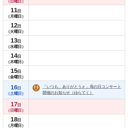
（日曜日）
11
日
（月曜日）
12
日
（火曜日）
13
日
（水曜日）
14
日
（木曜日）
15
日
（金曜日）
16
「いつも、ありがとう♬」母の日コンサート
講座・催し
日
開催のお知らせ（ゆらてく）
（土曜日）
17
日
（日曜日）
18
日
（月曜日）