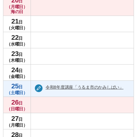
20
日
（月曜日）
海の日
21
日
（火曜日）
22
日
（水曜日）
23
日
（木曜日）
24
日
（金曜日）
25
日
令和8年度講座「うるま市のかみしばい」
子育て・教育
（土曜日）
26
日
（日曜日）
27
日
（月曜日）
28
日