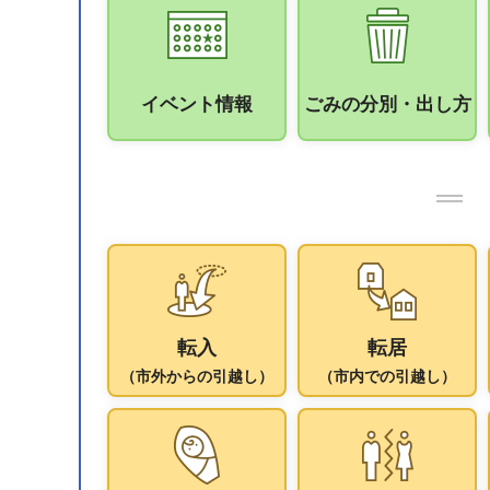
イベント情報
ごみの分別・出し方
転入
転居
（市外からの引越し）
（市内での引越し）