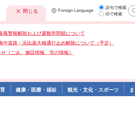
語句で検索
Foreign
Language
閉じる
IDで検索
7分暴風警報解除および避難所閉鎖について
0分海中道路・浜比嘉大橋通行止め解除について（予定）
らせ（ごみ、施設情報、市の情報）
教育
健康・医療・福祉
観光・文化・スポーツ
ま