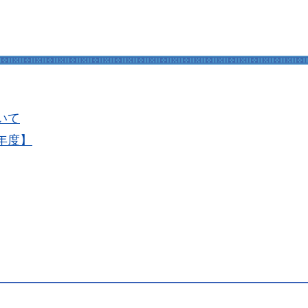
いて
年度】