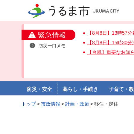
うるま市
【8月8日】13時5
緊急情報
【8月8日】15時3
防災一口メモ
【台風】重要なお知
防災・安全
暮らし・手続き
子育て・
トップ
>
市政情報
>
計画・政策
> 移住・定住