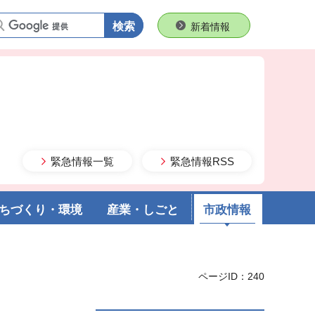
語句で検索
新着情報
緊急情報一覧
緊急情報RSS
ちづくり・環境
産業・しごと
市政情報
ページID：240