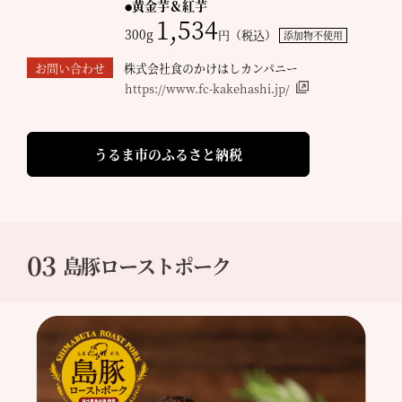
黄金芋＆紅芋
1,534
300g
円（税込）
添加物不使用
お問い合わせ
株式会社食のかけはしカンパニー
https://www.fc-kakehashi.jp/
うるま市のふるさと納税
03
島豚ローストポーク