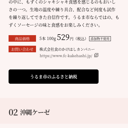
の中に、もずくのシャキシャキ食感を感じるのもおいし
さの一つ。生地の温度や練り具合、配合など何度も試作
を繰り返してできた自信作です。うるま市ならではの、も
ずくソーセージの味と食感をお楽しみください。
529
5本 100g
商品価格
円（税込）
添加物不使用
お問い合わせ
株式会社食のかけはしカンパニー
https://www.fc-kakehashi.jp/
うるま市のふるさと納税
02
沖縄ケーゼ