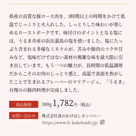
県産の良質な豚ロース肉を、3時間以上の時間をかけて低
温でじっくりと火入れした、しっとりした味わいが楽し
めるローストポークです。味付けのポイントとなる塩に
は、うるま市産の浜比嘉島の塩を使いました。塩にたっ
ぷり含まれる多様なミネラルが、苦みや豚肉のコクや甘
みなど、塩味だけではない素材の複雑な味を最大限に引
き出しています。もう一つの魅力が、長時間の低温調理
だからこそのお肉のしっとり感と、高温で表面を焦がし
たことで生まれるフレーバーのマリアージュ。「うるま」
自慢のの豚肉料理が完成しました。
1,782
300g
商品価格
円（税込）
お問い合わせ
株式会社食のかけはしカンパニー
https://www.fc-kakehashi.jp/