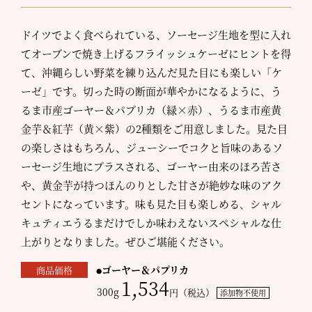
ドイツでよく食べられている、ソーセージ生地を型に入れ
てオーブンで焼き上げるフライッシュケーゼにヒントを得
て、沖縄らしい野菜を練り込んだ見た目にも楽しい「ケ
ーゼ」です。切った時の断面が華やかになるように、う
るま市産ゴーヤー＆パプリカ（緑×赤）、うるま市産黄
金芋＆紅芋（黄×紫）の2種類をご用意しました。見た目
の楽しさはもちろん、ジューシーでコクと旨味のあるソ
ーセージ生地にプラスされる、ゴーヤー由来のほろ苦さ
や、黄金芋が持つほんのりとした甘さが絶妙な味のアク
セントになっています。味も見た目も楽しめる、シャル
キュティエうるまだけでしか味わえないスペシャルな仕
上がりとなりました。ぜひご堪能ください。
ゴーヤー＆パプリカ
商品価格
1,534
300g
円（税込）
添加物不使用