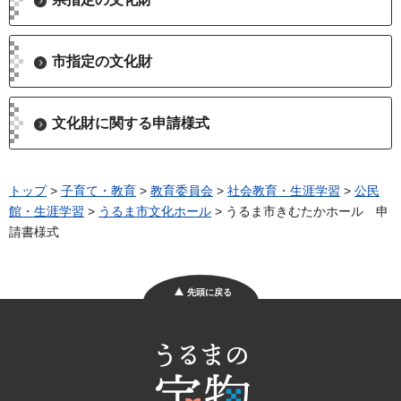
市指定の文化財
文化財に関する申請様式
トップ
>
子育て・教育
>
教育委員会
>
社会教育・生涯学習
>
公民
館・生涯学習
>
うるま市文化ホール
> うるま市きむたかホール 申
請書様式
先頭に戻る