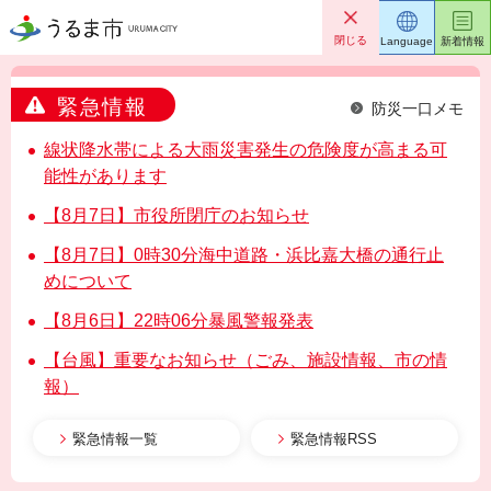
うるま市
閉じる
Language
新着情報
緊急情報
防災一口メモ
線状降水帯による大雨災害発生の危険度が高まる可
能性があります
【8月7日】市役所閉庁のお知らせ
【8月7日】0時30分海中道路・浜比嘉大橋の通行止
めについて
【8月6日】22時06分暴風警報発表
【台風】重要なお知らせ（ごみ、施設情報、市の情
報）
緊急情報一覧
緊急情報RSS