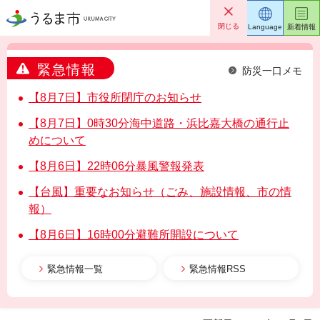
うるま市
閉じる
Language
新着情報
緊急情報
防災一口メモ
【8月7日】市役所閉庁のお知らせ
【8月7日】0時30分海中道路・浜比嘉大橋の通行止
めについて
【8月6日】22時06分暴風警報発表
【台風】重要なお知らせ（ごみ、施設情報、市の情
報）
【8月6日】16時00分避難所開設について
緊急情報一覧
緊急情報RSS