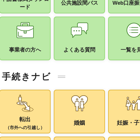
公共施設間バス
Web口座
ード
手続きナビ
事業者の方へ
よくある質問
一覧を
手続きナビ
転出
婚姻
妊娠・子
（市外への引越し）