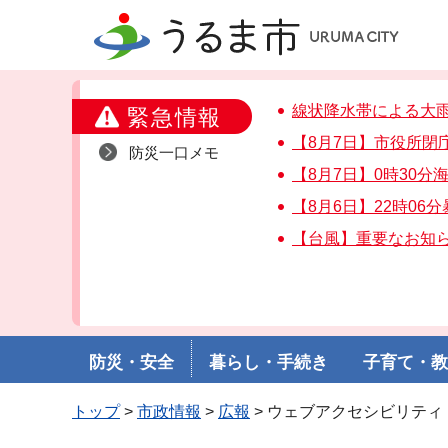
うるま市
線状降水帯による大
緊急情報
【8月7日】市役所閉
防災一口メモ
【8月7日】0時30
【8月6日】22時06
【台風】重要なお知
防災・安全
暮らし・手続き
子育て・
トップ
>
市政情報
>
広報
> ウェブアクセシビリティ