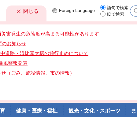
語句で検索
Foreign
Language
閉じる
IDで検索
雨災害発生の危険度が高まる可能性があります
庁のお知らせ
分海中道路・浜比嘉大橋の通行止めについて
分暴風警報発表
らせ（ごみ、施設情報、市の情報）
教育
健康・医療・福祉
観光・文化・スポーツ
ま