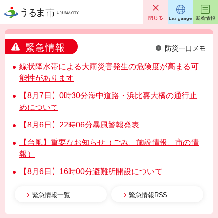
うるま市
閉じる
Language
新着情報
緊急情報
防災一口メモ
線状降水帯による大雨災害発生の危険度が高まる可
能性があります
【8月7日】0時30分海中道路・浜比嘉大橋の通行止
めについて
【8月6日】22時06分暴風警報発表
【台風】重要なお知らせ（ごみ、施設情報、市の情
報）
【8月6日】16時00分避難所開設について
緊急情報一覧
緊急情報RSS