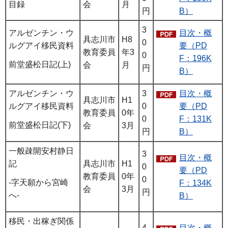
目録
会
月
円
B）
3
アルゼンチン・ウ
目次・概
具志川市
H8
0
ルグアイ移民資料
要（PD
教育委員
年3
0
F：196K
前堂盛松日記(上)
会
月
円
B）
アルゼンチン・ウ
3
目次・概
具志川市
H1
ルグアイ移民資料
0
要（PD
教育委員
0年
0
F：131K
前堂盛松日記(下)
会
3月
円
B）
一般疎開安村静日
3
目次・概
記
具志川市
H1
0
要（PD
教育委員
0年
0
-字天願から宮崎
F：134K
会
3月
円
へ-
B）
移民・出稼ぎ関係
4
目次・概