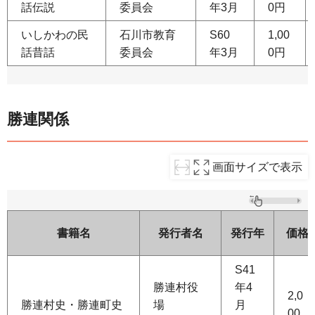
話伝説
委員会
年3月
0円
いしかわの民
石川市教育
S60
1,00
話昔話
委員会
年3月
0円
勝連関係
画面サイズで表示
書籍名
発行者名
発行年
価格
S41
勝連村役
年4
2,0
勝連村史・勝連町史
場
月
00