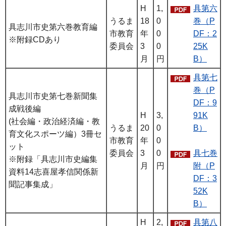
H
1,
具第六
うるま
18
0
巻（P
具志川市史第六巻教育編
市教育
年
0
DF：2
※附録CDあり
委員会
3
0
25K
月
円
B）
具第七
巻（P
具志川市史第七巻新聞集
DF：9
成戦後編
H
3,
91K
(社会編・政治経済編・教
うるま
20
0
B）
育文化スポーツ編）3冊セ
市教育
年
0
ット
委員会
3
0
具七巻
※附録「具志川市史編集
月
円
附（P
資料14志喜屋孝信関係新
DF：3
聞記事集成」
52K
B）
H
2,
具第八