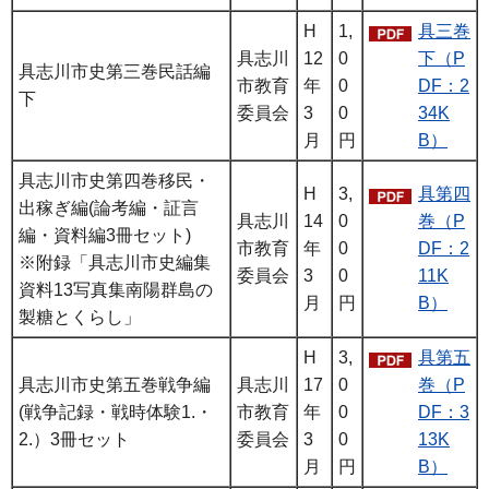
H
1,
具三巻
具志川
12
0
下（P
具志川市史第三巻民話編
市教育
年
0
DF：2
下
委員会
3
0
34K
月
円
B）
具志川市史第四巻移民・
H
3,
具第四
出稼ぎ編(論考編・証言
具志川
14
0
巻（P
編・資料編3冊セット)
市教育
年
0
DF：2
※附録「具志川市史編集
委員会
3
0
11K
資料13写真集南陽群島の
月
円
B）
製糖とくらし」
H
3,
具第五
具志川市史第五巻戦争編
具志川
17
0
巻（P
(戦争記録・戦時体験1.・
市教育
年
0
DF：3
2.）3冊セット
委員会
3
0
13K
月
円
B）