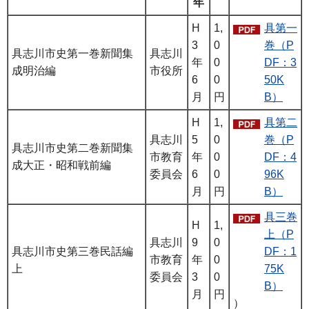
年
H
1,
具第一
3
0
巻（P
具志川市史第一巻新聞集
具志川
年
0
DF：3
成明治編
市役所
6
0
50K
月
円
B）
H
1,
具第二
具志川
5
0
巻（P
具志川市史第二巻新聞集
市教育
年
0
DF：4
成大正・昭和戦前編
委員会
6
0
96K
月
円
B）
具三巻
H
1,
上（P
具志川
9
0
具志川市史第三巻民話編
DF：1
市教育
年
0
上
75K
委員会
3
0
B）
月
円
）