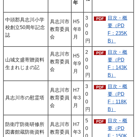
年
3
目次・概
中頭郡具志川小学
具志川市
H5
0
要（PD
校創立50周年記念
教育委員
年8
0
F：235K
誌
会
月
円
B）
2
目次・概
具志川市
H5
山城文盛寄贈資料
0
要（PD
教育委員
年9
生まれじまの記
0
F：143K
会
月
円
B）
3
目次・概
具志川市
H7
0
要（PD
具志川市の慰霊塔
教育委員
年3
0
F：118K
会
月
円
B）
5
目次・概
防衛庁防衛研修所
具志川市
H7
0
要（PD
図書館蔵防衛資料
教育委員
年3
0
F：150K