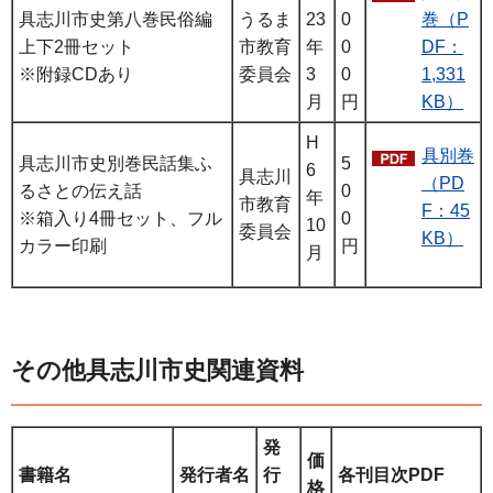
具志川市史第八巻民俗編
うるま
23
0
巻（P
上下2冊セット
市教育
年
0
DF：
※附録CDあり
委員会
3
0
1,331
月
円
KB）
H
具別巻
具志川市史別巻民話集ふ
5
6
具志川
（PD
るさとの伝え話
0
年
市教育
F：45
※箱入り4冊セット、フル
0
10
委員会
KB）
カラー印刷
円
月
その他具志川市史関連資料
発
価
書籍名
発行者名
行
各刊目次PDF
格