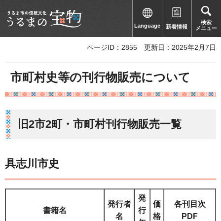
検索
Language
新着情報
メニュー
ページID：2855
更新日：2025年2月7日
市町村史等の刊行物販売について
旧2市2町・市町村刊行物販売一覧
具志川市史
発
発行者
価
各刊目次
書籍名
行
名
格
PDF