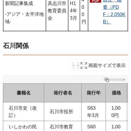
新聞記事集成
具志川市
H1
0
要（PD
教育委員
4年
-アジア・太平洋地
0
F：2,050K
会
3月
域-
円
B）
石川関係
画面サイズで表示
書籍名
発行者名
発行年
価格
石川市史（改
S63
1,00
石川市役所
訂）
年3月
0円
いしかわの民
石川市教育
S60
1,00