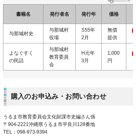
書籍名
発行者名
発行年
価格
与那城村
S55年
無償
与那城村史
役場
2月
提供
与那城村
よなぐすく
H元年
1,000
教育委員
の民話
3月
円
会
購入のお申込み・お問い合わせ
うるま市教育委員会文化財課市史編さん係
〒904-2221沖縄県うるま市平良川128番地
TEL：098-973-9394