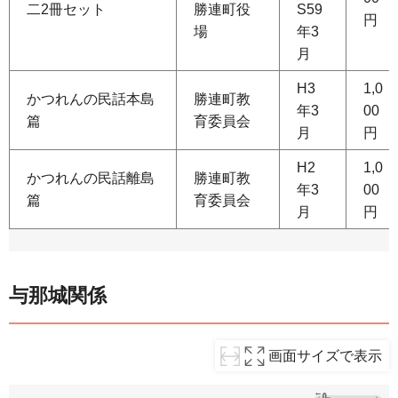
二2冊セット
勝連町役
S59
円
場
年3
月
H3
1,0
かつれんの民話本島
勝連町教
年3
00
篇
育委員会
月
円
H2
1,0
かつれんの民話離島
勝連町教
年3
00
篇
育委員会
月
円
与那城関係
画面サイズで表示