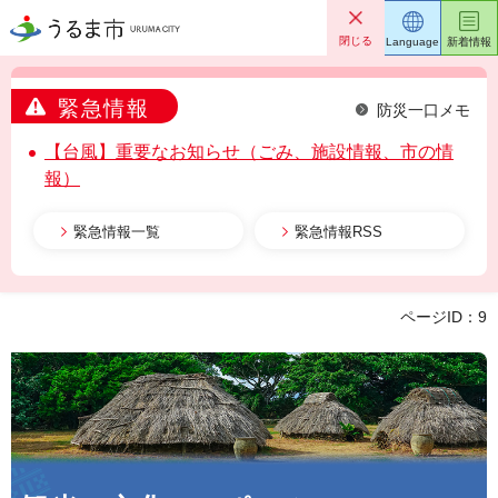
うるま市
閉じる
Language
新着情報
緊急情報
防災一口メモ
【台風】重要なお知らせ（ごみ、施設情報、市の情
報）
緊急情報一覧
緊急情報RSS
ページID：9