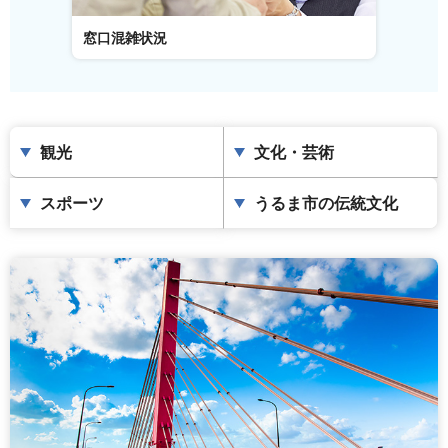
窓口混雑状況
窓口
観光
文化・芸術
スポーツ
うるま市の伝統文化