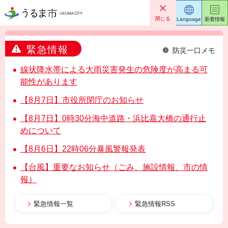
うるま市
閉じる
Language
新着情報
緊急情報
防災一口メモ
線状降水帯による大雨災害発生の危険度が高まる可
能性があります
【8月7日】市役所閉庁のお知らせ
【8月7日】0時30分海中道路・浜比嘉大橋の通行止
めについて
【8月6日】22時06分暴風警報発表
【台風】重要なお知らせ（ごみ、施設情報、市の情
報）
緊急情報一覧
緊急情報RSS