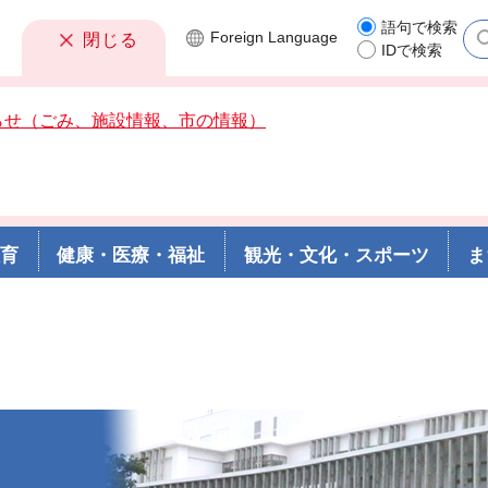
語句で検索
Foreign
Language
閉じる
IDで検索
らせ（ごみ、施設情報、市の情報）
教育
健康・医療・福祉
観光・文化・スポーツ
ま