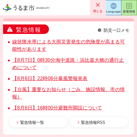
うるま市
閉じる
Language
新着情報
緊急情報
防災一口メモ
線状降水帯による大雨災害発生の危険度が高まる可
能性があります
【8月7日】0時30分海中道路・浜比嘉大橋の通行止
めについて
【8月6日】22時06分暴風警報発表
【台風】重要なお知らせ（ごみ、施設情報、市の情
報）
【8月6日】16時00分避難所開設について
緊急情報一覧
緊急情報RSS