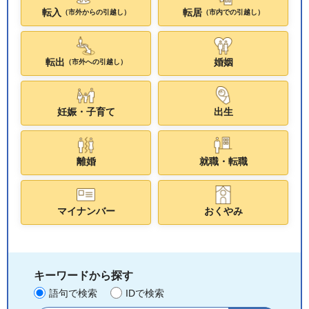
転入
転居
（市外からの引越し）
（市内での引越し）
転出
婚姻
（市外への引越し）
妊娠・子育て
出生
離婚
就職・転職
マイナンバー
おくやみ
キーワードから探す
語句で検索
IDで検索