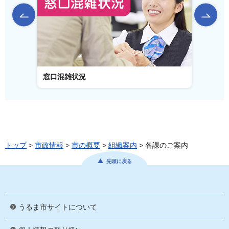
前のスライドを表示
窓口混雑状況
窓口事
トップ
>
市政情報
>
市の概要
>
組織案内
> 各課のご案内
先頭に戻る
うるま市サイトについて