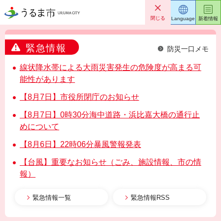
うるま市
閉じる
Language
新着情報
緊急情報
防災一口メモ
線状降水帯による大雨災害発生の危険度が高まる可
能性があります
【8月7日】市役所閉庁のお知らせ
【8月7日】0時30分海中道路・浜比嘉大橋の通行止
めについて
【8月6日】22時06分暴風警報発表
【台風】重要なお知らせ（ごみ、施設情報、市の情
報）
緊急情報一覧
緊急情報RSS