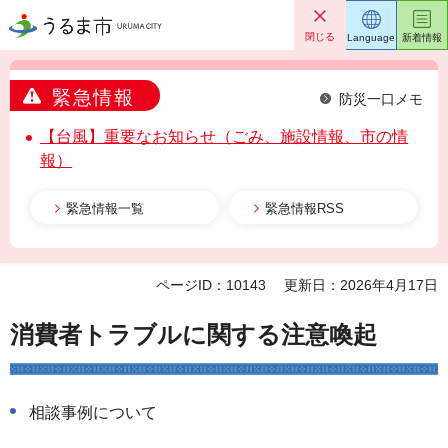
うるま市
閉じる
Language
新着情報
緊急情報
防災一口メモ
【台風】重要なお知らせ（ごみ、施設情報、市の情
報）
緊急情報一覧
緊急情報RSS
ページID：10143
更新日：2026年4月17日
消費者トラブルに関する注意喚起
相談事例について