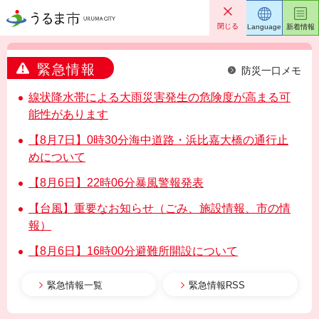
うるま市
閉じる
Language
新着情報
緊急情報
防災一口メモ
線状降水帯による大雨災害発生の危険度が高まる可
能性があります
【8月7日】0時30分海中道路・浜比嘉大橋の通行止
めについて
【8月6日】22時06分暴風警報発表
【台風】重要なお知らせ（ごみ、施設情報、市の情
報）
【8月6日】16時00分避難所開設について
緊急情報一覧
緊急情報RSS