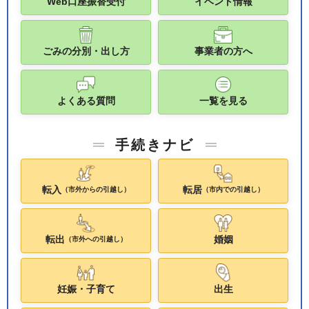
Web口座振替受付
イベント情報
ごみの分別・出し方
事業者の方へ
よくある質問
一覧を見る
手続きナビ
転入
転居
（市外からの引越し）
（市内での引越し）
転出
婚姻
（市外への引越し）
妊娠・子育て
出生