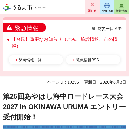
うるま市
閉じる
Language
新着情報
緊急情報
防災一口メモ
【台風】重要なお知らせ（ごみ、施設情報、市の情
報）
緊急情報一覧
緊急情報RSS
ページID：10296
更新日：2026年8月3日
第25回あやはし海中ロードレース大会
2027 in OKINAWA URUMA エントリー
受付開始！