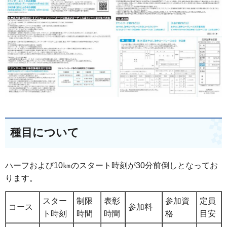
種目について
ハーフおよび10㎞のスタート時刻が30分前倒しとなってお
ります。
スター
制限
表彰
参加資
定員
コース
参加料
ト時刻
時間
時間
格
目安