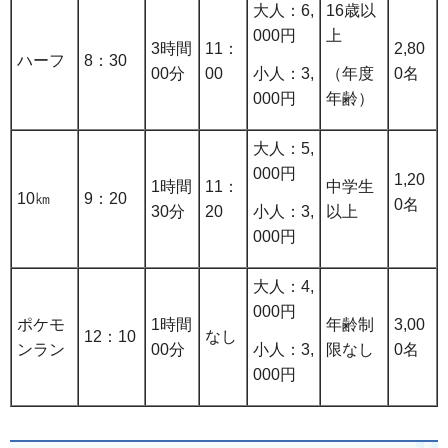
大人：6,
16歳以
000円
上
3時間
11：
2,80
ハーフ
8：30
小人：3,
（年度
00分
00
0名
000円
年齢）
大人：5,
000円
1,20
1時間
11：
中学生
10㎞
9：20
0名
小人：3,
30分
20
以上
000円
大人：4,
000円
ポケモ
1時間
年齢制
3,00
12：10
なし
小人：3,
ンラン
00分
限なし
0名
000円