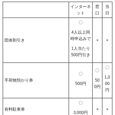
インターネ
窓
当
ット
口
日
〇
4人以上同
時申込みで
団体割引き
×
×
1人当たり
500円引き
〇
〇
〇
1,0
50
手荷物預かり券
500円
00
0円
円
〇
有料駐車券
×
×
3,000円