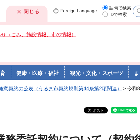
語句で検索
Foreign
Language
閉じる
IDで検索
らせ（ごみ、施設情報、市の情報）
教育
健康・医療・福祉
観光・文化・スポーツ
ま
随意契約の公表（うるま市契約規則第44条第2項関連）
> 令
業務委託契約について（契約