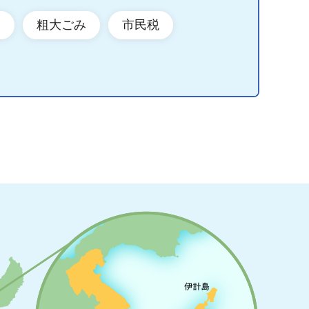
ン
粗大ごみ
市民税