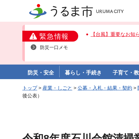
うるま市
【台風】重要なお知
緊急情報
防災一口メモ
防災・安全
暮らし・手続き
子育て・
トップ
>
産業・しごと
>
公募・入札・結果・契約
>
後公表）
令和8年度石川会館清掃