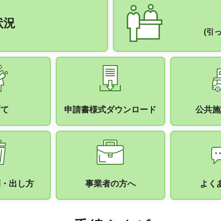
状況
(引
育て
申請書様式ダウンロード
公共施
別・出し方
事業者の方へ
よく