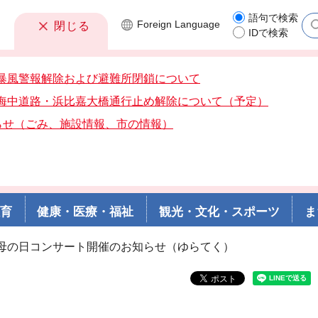
語句で検索
Foreign
Language
閉じる
IDで検索
7分暴風警報解除および避難所閉鎖について
0分海中道路・浜比嘉大橋通行止め解除について（予定）
らせ（ごみ、施設情報、市の情報）
教育
健康・医療・福祉
観光・文化・スポーツ
ま
」母の日コンサート開催のお知らせ（ゆらてく）