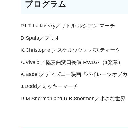
プログラム
P.I.Tchaikovsky／リトル ルシアン マーチ
D.Spata／ブリオ
K.Christopher／スケルッツォ パスティーク
A.Vivaldi／協奏曲変口長調 RV.167（1楽章）
K.Badelt／ディズニー映画『パイレーツオ
J.Dodd／ミッキーマーチ
R.M.Sherman and R.B.Shermen／小さな世界