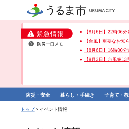
うるま市
【8月6日】22時06
緊急情報
【台風】重要なお知
防災一口メモ
【8月6日】16時00
【8月3日】台風第1
防災・安全
暮らし・手続き
子育て・
トップ
> イベント情報