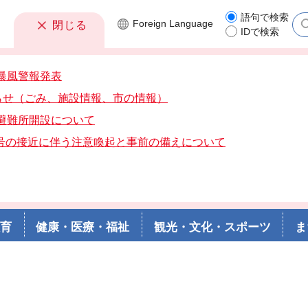
語句で検索
Foreign
Language
閉じる
IDで検索
分暴風警報発表
らせ（ごみ、施設情報、市の情報）
分避難所開設について
3号の接近に伴う注意喚起と事前の備えについて
教育
健康・医療・福祉
観光・文化・スポーツ
ま