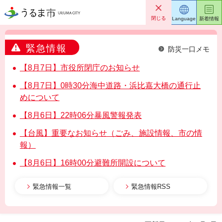
うるま市
閉じる
Language
新着情報
緊急情報
防災一口メモ
【8月7日】市役所閉庁のお知らせ
【8月7日】0時30分海中道路・浜比嘉大橋の通行止
めについて
【8月6日】22時06分暴風警報発表
【台風】重要なお知らせ（ごみ、施設情報、市の情
報）
【8月6日】16時00分避難所開設について
緊急情報一覧
緊急情報RSS