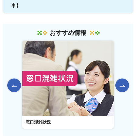
事】
おすすめ情報
前のスライドを表示
窓口混雑状況
窓口事