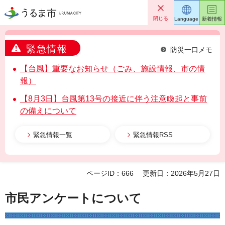
うるま市
閉じる
Language
新着情報
緊急情報
防災一口メモ
【台風】重要なお知らせ（ごみ、施設情報、市の情
報）
【8月3日】台風第13号の接近に伴う注意喚起と事前
の備えについて
緊急情報一覧
緊急情報RSS
ページID：666
更新日：2026年5月27日
市民アンケートについて