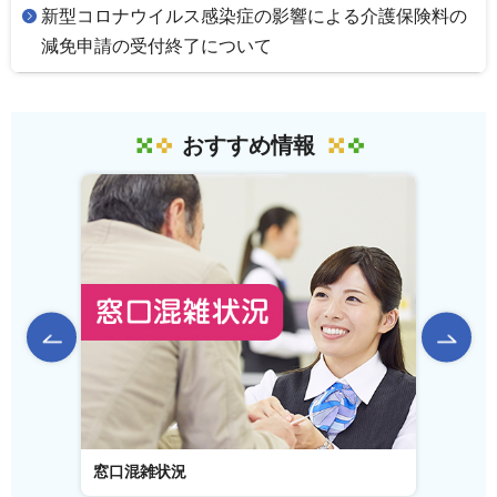
新型コロナウイルス感染症の影響による介護保険料の
減免申請の受付終了について
おすすめ情報
前のスライドを表示
窓口混雑状況
窓口事