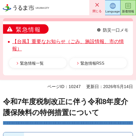
うるま市
閉じる
Language
新着情報
緊急情報
防災一口メモ
【台風】重要なお知らせ（ごみ、施設情報、市の情
報）
緊急情報一覧
緊急情報RSS
ページID：10247
更新日：2026年5月14日
令和7年度税制改正に伴う令和8年度介
護保険料の特例措置について