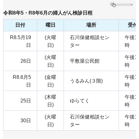
令和8年5・R8年6月の婦人がん検診日程
日付
曜日
場所
受付
R8.5月19
(火曜
石川保健相談セン
午後1
日
日)
ター
時
(火曜
午後1
26日
平敷屋公民館
日)
時
R8.6月5
(金曜
午後1
うるみん(３階)
日
日)
時
(木曜
午後1
25日
ゆらてく
日)
時
(火曜
石川保健相談セン
午後1
30日
日)
ター
時