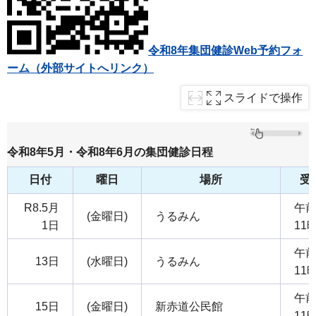
令和8年集団健診Web予約フォ
ーム（外部サイトへリンク）
スライドで操作
令和8年5月・令和8年6月の集団健診日程
日付
曜日
場所
受
R8.5月
午前
(金曜日)
うるみん
1日
11
午前
13日
(水曜日)
うるみん
11
午前
15日
(金曜日)
新赤道公民館
11