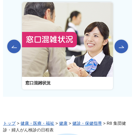
前のスライドを表示
窓口混雑状況
窓口事
トップ
>
健康・医療・福祉
>
健康
>
健診・保健指導
> R8 集団健
診・婦人がん検診の日程表