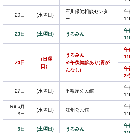
石川保健相談センタ
午前
20日
(水曜日)
ー
11
午前
23日
(土曜日)
うるみん
11
午前
うるみん
11
（日曜
24日
※午後健診あり(胃が
日）
午後
んなし)
2時
午前
27日
(水曜日)
平敷屋公民館
11
R8.6月
午前
(水曜日)
江州公民館
3日
11
午前
6日
(土曜日)
うるみん
11