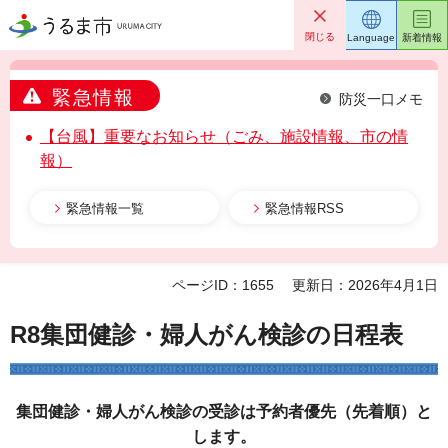
うるま市
閉じる
Language
新着情報
緊急情報
防災一口メモ
【台風】重要なお知らせ（ごみ、施設情報、市の情
報）
緊急情報一覧
緊急情報RSS
ページID：1655
更新日：2026年4月1日
R8集団健診・婦人がん検診の日程表
集団健診・婦人がん検診の
受診は予約者優先（先着順）
と
します。