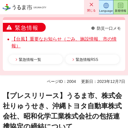
うるま市
閉じる
Language
新着情報
緊急情報
防災一口メモ
【台風】重要なお知らせ（ごみ、施設情報、市の情
報）
緊急情報一覧
緊急情報RSS
ページID：2004
更新日：2023年12月7日
【プレスリリース】うるま市、株式会
社りゅうせき、沖縄トヨタ自動車株式
会社、昭和化学工業株式会社の包括連
携協定の締結について