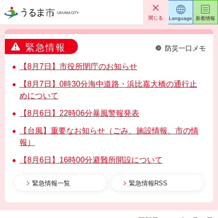
うるま市
閉じる
Language
新着情報
緊急情報
防災一口メモ
【8月7日】市役所閉庁のお知らせ
【8月7日】0時30分海中道路・浜比嘉大橋の通行止
めについて
【8月6日】22時06分暴風警報発表
【台風】重要なお知らせ（ごみ、施設情報、市の情
報）
【8月6日】16時00分避難所開設について
緊急情報一覧
緊急情報RSS