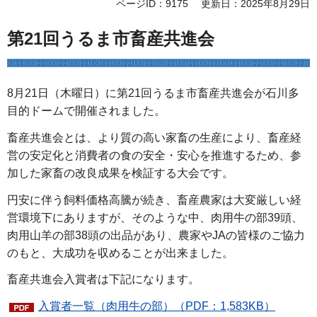
ページID：9175
更新日：2025年8月29日
第21回うるま市畜産共進会
8月21日（木曜日）に第21回うるま市畜産共進会が石川多
目的ドームで開催されました。
畜産共進会とは、より質の高い家畜の生産により、畜産経
営の安定化と消費者の食の安全・安心を推進するため、参
加した家畜の改良成果を検証する大会です。
円安に伴う飼料価格高騰が続き、畜産農家は大変厳しい経
営環境下にありますが、そのような中、肉用牛の部39頭、
肉用山羊の部38頭の出品があり、農家やJAの皆様のご協力
のもと、大成功を収めることが出来ました。
畜産共進会入賞者は下記になります。
入賞者一覧（肉用牛の部）（PDF：1,583KB）