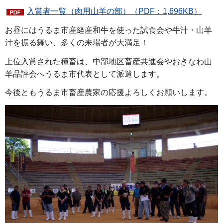
入賞者一覧（肉用山羊の部）（PDF：1,696KB）
お昼にはうるま市産経産和牛を使った試食会や牛汁・山羊
汁を振る舞い、多くの来場者が大満足！
上位入賞された種畜は、中部地区畜産共進会やおきなわ山
羊品評会へうるま市代表として派遣します。
今後ともうるま市畜産農家の応援よろしくお願いします。