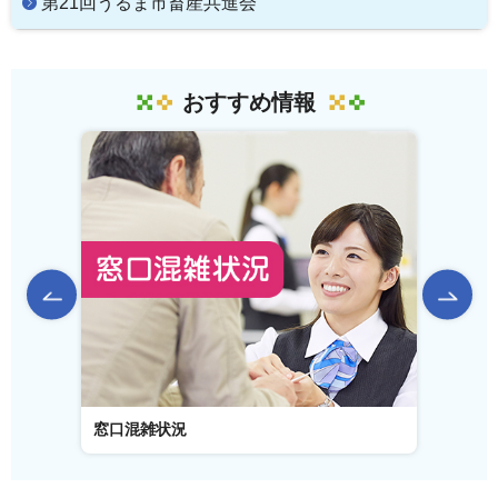
第21回うるま市畜産共進会
おすすめ情報
前のスライドを表示
窓口混雑状況
窓口事