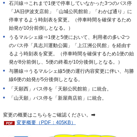
石川線⇒これまで1便で停車していなかった3つのバス停
「JA旧伊波支店前」「山城公民館前」「わかば通り」に
停車するよう時刻表を変更。（停車時間を確保するため
始発が10分前倒しとなる。）
うるマルシェ線⇒1便と5便において、利用者の多い2つ
のバス停「具志川運動公園」「上江洲公民館」を経由す
るよう時刻表を変更。（停車時間を確保するため1便の始
発が8分前倒し、5便の終着が10分後倒しとなる。）
与勝線⇒うるマルシェ線5便の運行内容変更に伴い、与勝
線6便の始発が5分後倒しとなる。
「天願西」バス停を「天願公民館前」に統合。
「山天願」バス停を「新屋商店前」に統合。
変更の概要はこちらをご確認ください。
➡
変更概要（PDF：405KB）