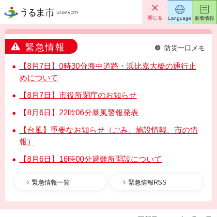
うるま市
閉じる
Language
新着情報
緊急情報
防災一口メモ
【8月7日】0時30分海中道路・浜比嘉大橋の通行止
めについて
【8月7日】市役所閉庁のお知らせ
【8月6日】22時06分暴風警報発表
【台風】重要なお知らせ（ごみ、施設情報、市の情
報）
【8月6日】16時00分避難所開設について
緊急情報一覧
緊急情報RSS