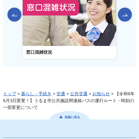
前のスライドを表示
窓口混雑状況
窓口事
トップ
>
暮らし・手続き
>
交通
>
公共交通
>
お知らせ
> 【令和6年
6月3日変更！】うるま市公共施設間連絡バスの運行ルート・時刻の
一部変更について
先頭に戻る