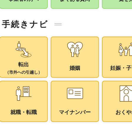
手続きナビ
転出
婚姻
妊娠・子
（市外への引越し）
就職・転職
マイナンバー
おくや