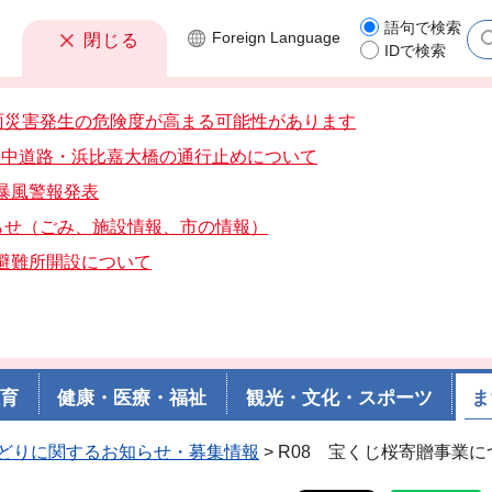
語句で検索
Foreign
Language
閉じる
IDで検索
雨災害発生の危険度が高まる可能性があります
分海中道路・浜比嘉大橋の通行止めについて
分暴風警報発表
らせ（ごみ、施設情報、市の情報）
分避難所開設について
教育
健康・医療・福祉
観光・文化・スポーツ
ま
どりに関するお知らせ・募集情報
> R08 宝くじ桜寄贈事業