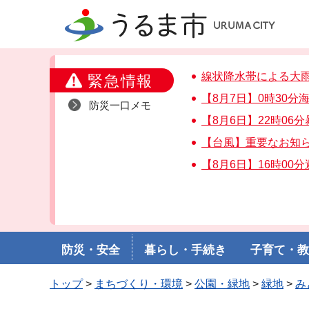
うるま市
線状降水帯による大
緊急情報
【8月7日】0時30
防災一口メモ
【8月6日】22時06
【台風】重要なお知
【8月6日】16時00
防災・安全
暮らし・手続き
子育て・
トップ
>
まちづくり・環境
>
公園・緑地
>
緑地
>
み