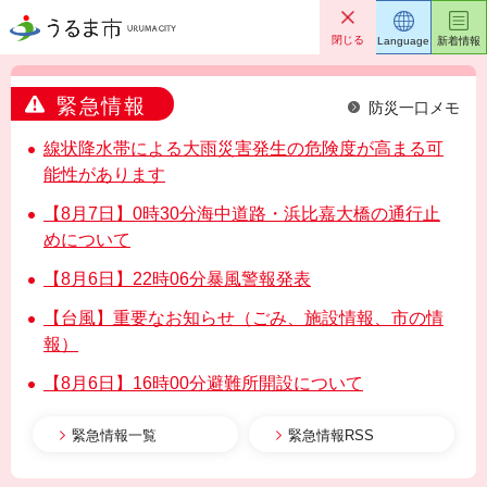
うるま市
閉じる
Language
新着情報
緊急情報
防災一口メモ
線状降水帯による大雨災害発生の危険度が高まる可
能性があります
【8月7日】0時30分海中道路・浜比嘉大橋の通行止
めについて
【8月6日】22時06分暴風警報発表
【台風】重要なお知らせ（ごみ、施設情報、市の情
報）
【8月6日】16時00分避難所開設について
緊急情報一覧
緊急情報RSS