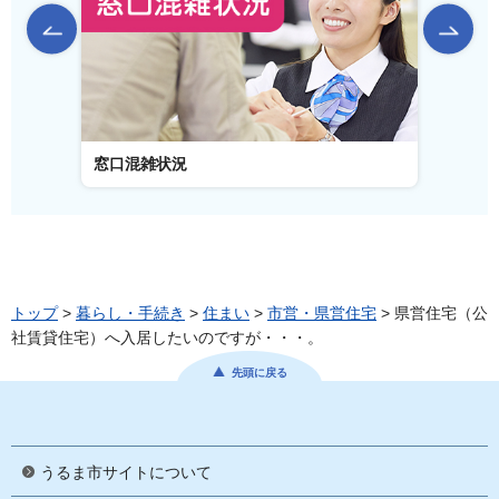
前のスライドを表示
窓口混雑状況
窓口事
トップ
>
暮らし・手続き
>
住まい
>
市営・県営住宅
> 県営住宅（公
社賃貸住宅）へ入居したいのですが・・・。
先頭に戻る
うるま市サイトについて