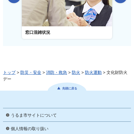
窓口混雑状況
窓口事
トップ
>
防災・安全
>
消防・救急
>
防火
>
防火運動
> 文化財防火
デー
先頭に戻る
うるま市サイトについて
個人情報の取り扱い