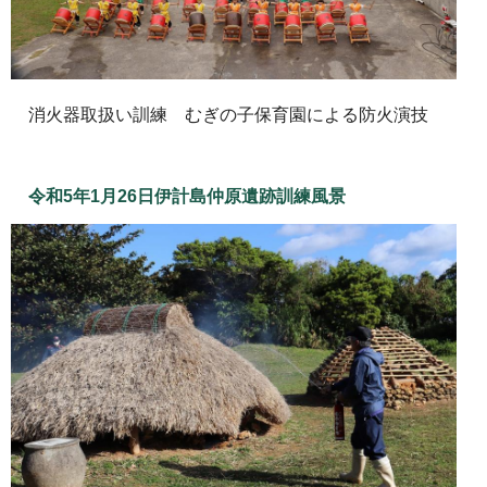
消火器取扱い訓練 むぎの子保育園による防火演技
令和5年1月26日伊計島仲原遺跡訓練風景