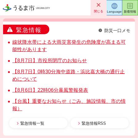
うるま市
閉じる
Language
新着情報
緊急情報
防災一口メモ
線状降水帯による大雨災害発生の危険度が高まる可
能性があります
【8月7日】市役所閉庁のお知らせ
【8月7日】0時30分海中道路・浜比嘉大橋の通行止
めについて
【8月6日】22時06分暴風警報発表
【台風】重要なお知らせ（ごみ、施設情報、市の情
報）
緊急情報一覧
緊急情報RSS