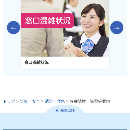
前のスライドを表示
窓口混雑状況
窓口事
トップ
>
防災・安全
>
消防・救急
> 各種試験・講習等案内
先頭に戻る