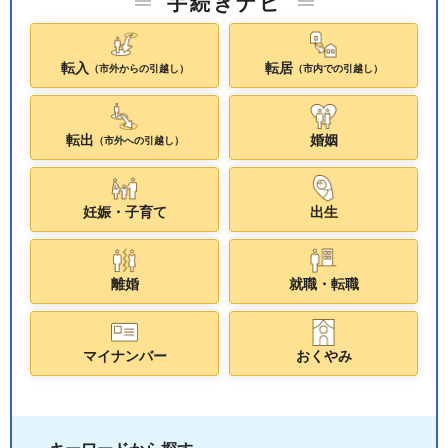
手続きナビ
転入
転居
（市外からの引越し）
（市内での引越し）
転出
婚姻
（市外への引越し）
妊娠・子育て
出生
離婚
就職・転職
マイナンバー
おくやみ