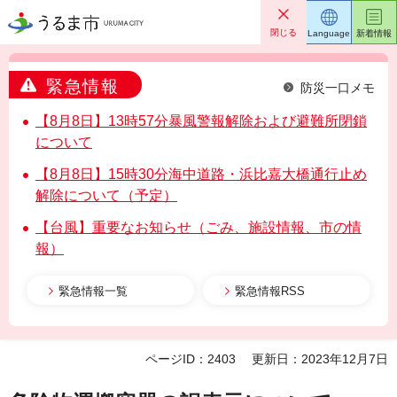
うるま市
閉じる
Language
新着情報
緊急情報
防災一口メモ
【8月8日】13時57分暴風警報解除および避難所閉鎖
について
【8月8日】15時30分海中道路・浜比嘉大橋通行止め
解除について（予定）
【台風】重要なお知らせ（ごみ、施設情報、市の情
報）
緊急情報一覧
緊急情報RSS
ページID：2403
更新日：2023年12月7日