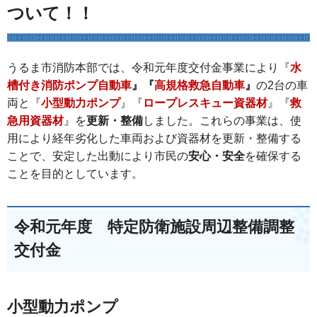
ついて！！
うるま市消防本部では、令和元年度交付金事業により『
水
槽付き消防ポンプ自動車
』『
高規格救急自動車
』
の2台の車
両と『
小型動力ポンプ
』『
ロープレスキュー資器材
』『
救
急用資器材
』を
更新・整備
しました。これらの事業は、使
用により経年劣化した車両および資器材を更新・整備する
ことで、安定した出動により市民の
安心・安全
を確保する
ことを目的としています。
令和元年度 特定防衛施設周辺整備調整
交付金
小型動力ポンプ