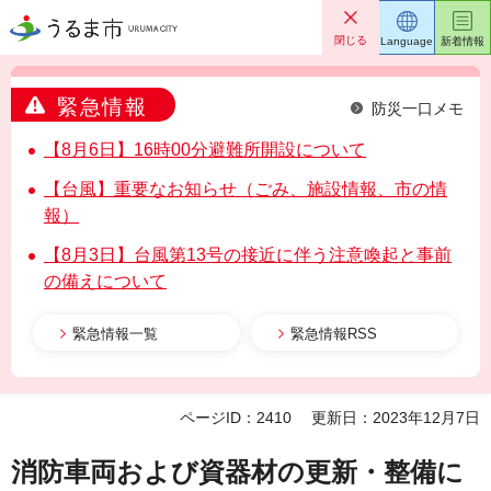
うるま市
閉じる
Language
新着情報
緊急情報
防災一口メモ
【8月6日】16時00分避難所開設について
【台風】重要なお知らせ（ごみ、施設情報、市の情
報）
【8月3日】台風第13号の接近に伴う注意喚起と事前
の備えについて
緊急情報一覧
緊急情報RSS
ページID：2410
更新日：2023年12月7日
消防車両および資器材の更新・整備に