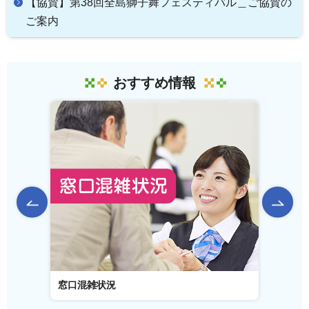
【協賛】第38回全島獅子舞フェスティバル＿ご協賛の
ご案内
おすすめ情報
前のスライドを表示
窓口混雑状況
窓口事