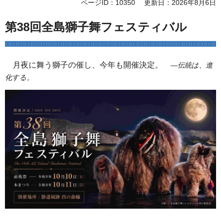
ページID：10350
更新日：2026年8月6日
第38回全島獅子舞フェスティバル
月夜に舞う獅子の催し、今年も開催決定。
―伝統は、進
化する。