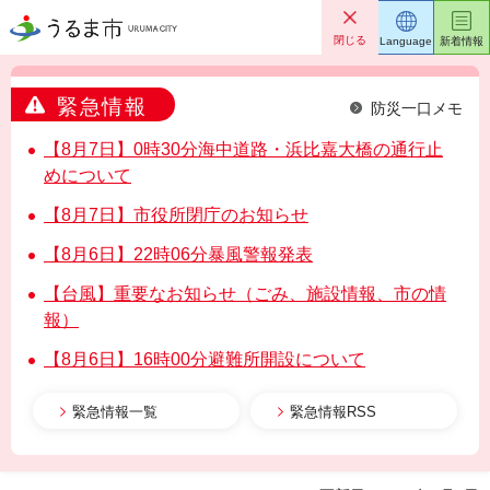
うるま市
閉じる
Language
新着情報
緊急情報
防災一口メモ
【8月7日】0時30分海中道路・浜比嘉大橋の通行止
めについて
【8月7日】市役所閉庁のお知らせ
【8月6日】22時06分暴風警報発表
【台風】重要なお知らせ（ごみ、施設情報、市の情
報）
【8月6日】16時00分避難所開設について
緊急情報一覧
緊急情報RSS