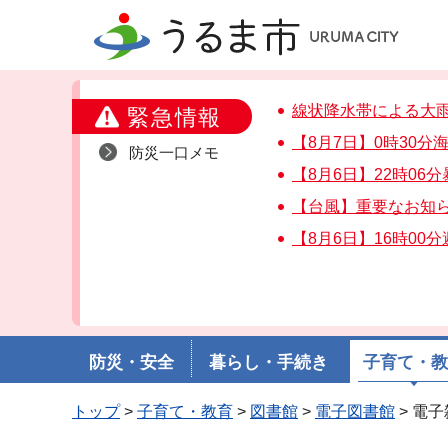
うるま市
線状降水帯による大
緊急情報
【8月7日】0時30
防災一口メモ
【8月6日】22時06
【台風】重要なお知
【8月6日】16時00
防災・安全
暮らし・手続き
子育て・
トップ
>
子育て・教育
>
図書館
>
電子図書館
> 電