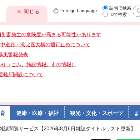
語句で検索
Foreign
Language
閉じる
IDで検索
雨災害発生の危険度が高まる可能性があります
分海中道路・浜比嘉大橋の通行止めについて
分暴風警報発表
らせ（ごみ、施設情報、市の情報）
分避難所開設について
教育
健康・医療・福祉
観光・文化・スポーツ
ま
子雑誌閲覧サービス【2026年8月6日雑誌タイトルリスト更新】