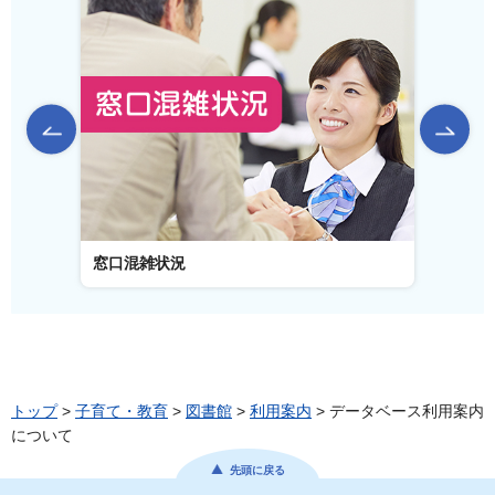
前のスライドを表示
窓口混雑状況
窓口事
トップ
>
子育て・教育
>
図書館
>
利用案内
> データベース利用案内
について
先頭に戻る