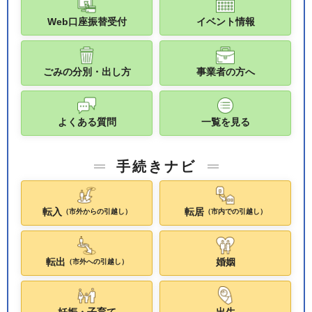
Web口座振替受付
イベント情報
ごみの分別・出し方
事業者の方へ
よくある質問
一覧を見る
手続きナビ
転入
転居
（市外からの引越し）
（市内での引越し）
転出
婚姻
（市外への引越し）
妊娠・子育て
出生