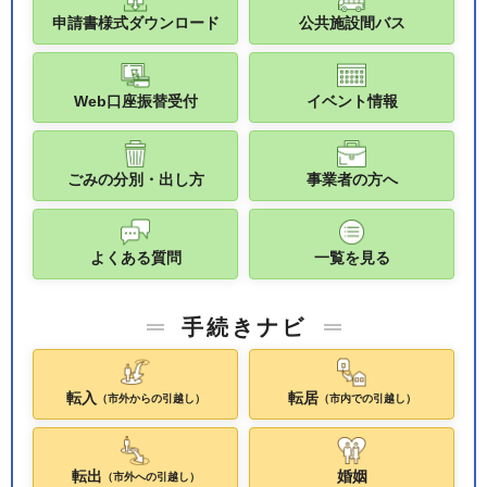
申請書様式ダウンロード
公共施設間バス
Web口座振替受付
イベント情報
ごみの分別・出し方
事業者の方へ
よくある質問
一覧を見る
手続きナビ
転入
転居
（市外からの引越し）
（市内での引越し）
転出
婚姻
（市外への引越し）