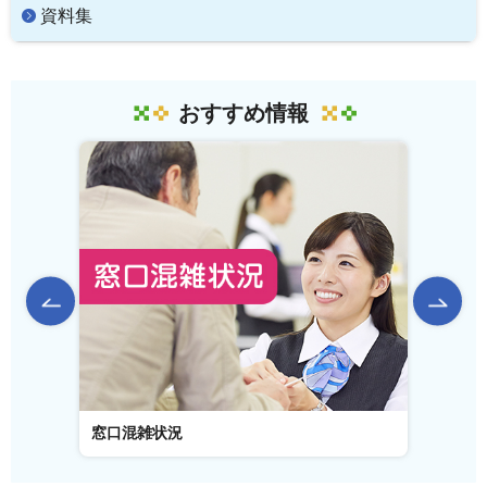
資料集
おすすめ情報
前のスライドを表示
窓口混雑状況
窓口事