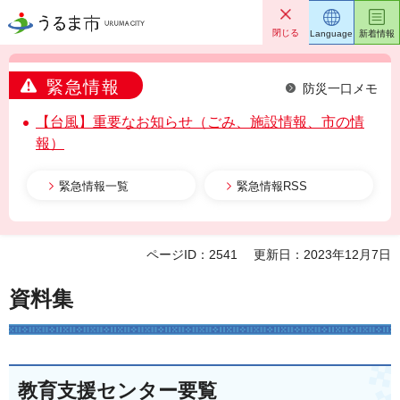
うるま市
閉じる
Language
新着情報
緊急情報
防災一口メモ
【台風】重要なお知らせ（ごみ、施設情報、市の情
報）
緊急情報一覧
緊急情報RSS
ページID：2541
更新日：2023年12月7日
資料集
教育支援センター要覧