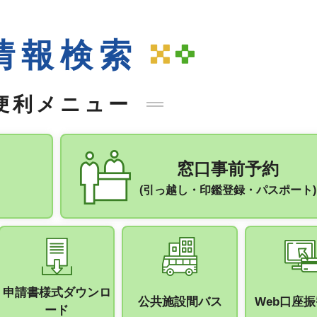
情報検索
便利メニュー
窓口事前予約
(引っ越し・印鑑登録・パスポート)
手続きナビ
申請書様式ダウンロ
公共施設間バス
Web口座
ード