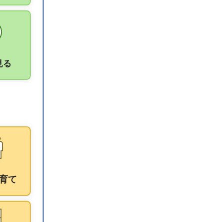
見る
育て