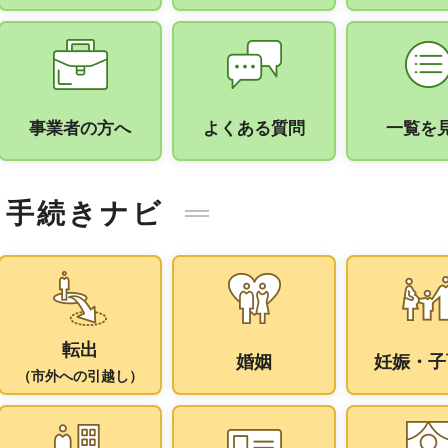
事業者の方へ
よくある質問
一覧を
手続きナビ
転出
婚姻
妊娠・子
（市外への引越し）