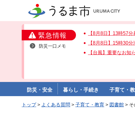
うるま市
【8月8日】13時5
緊急情報
【8月8日】15時3
防災一口メモ
【台風】重要なお知
防災・安全
暮らし・手続き
子育て・
トップ
>
よくある質問
>
子育て・教育
>
図書館
> 