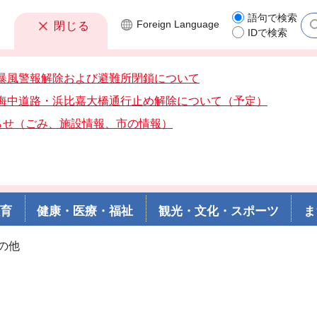
語句で検索
Foreign
Language
閉じる
IDで検索
7分暴風警報解除および避難所閉鎖について
0分海中道路・浜比嘉大橋通行止め解除について（予定）
らせ（ごみ、施設情報、市の情報）
教育
健康・医療・福祉
観光・文化・スポーツ
ま
その他