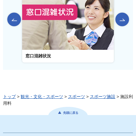
前のスライドを表示
窓口混雑状況
窓口事
トップ
>
観光・文化・スポーツ
>
スポーツ
>
スポーツ施設
> 施設利
用料
先頭に戻る