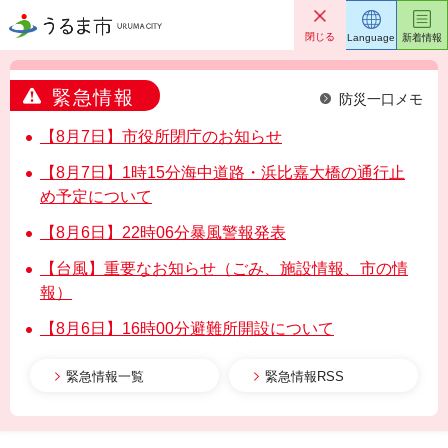
うるま市
閉じる
Language
新着情報
緊急情報
防災一口メモ
【8月7日】市役所閉庁のお知らせ
【8月7日】1時15分海中道路・浜比嘉大橋の通行止
め予定について
【8月6日】22時06分暴風警報発表
【台風】重要なお知らせ（ごみ、施設情報、市の情
報）
【8月6日】16時00分避難所開設について
緊急情報一覧
緊急情報RSS