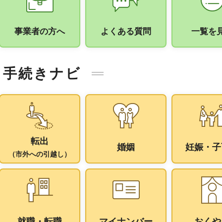
事業者の方へ
よくある質問
一覧を
手続きナビ
転出
婚姻
妊娠・子
（市外への引越し）
就職・転職
マイナンバー
おくや