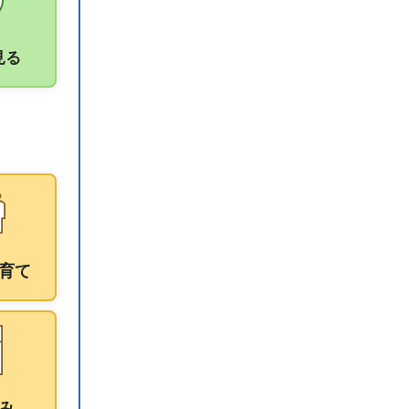
見る
育て
み