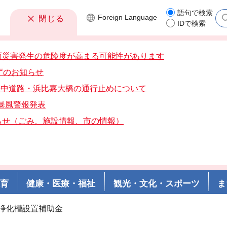
語句で検索
Foreign
Language
閉じる
IDで検索
雨災害発生の危険度が高まる可能性があります
庁のお知らせ
分海中道路・浜比嘉大橋の通行止めについて
分暴風警報発表
らせ（ごみ、施設情報、市の情報）
教育
健康・医療・福祉
観光・文化・スポーツ
ま
併浄化槽設置補助金