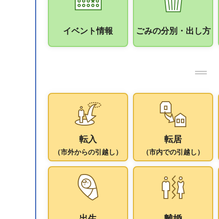
イベント情報
ごみの分別・出し方
転入
転居
（市外からの引越し）
（市内での引越し）
出生
離婚