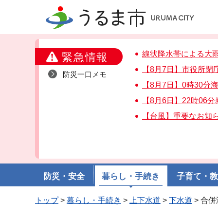
うるま市
線状降水帯による大
緊急情報
【8月7日】市役所閉
防災一口メモ
【8月7日】0時30
【8月6日】22時06
【台風】重要なお知
防災・安全
暮らし・手続き
子育て・
トップ
>
暮らし・手続き
>
上下水道
>
下水道
> 合