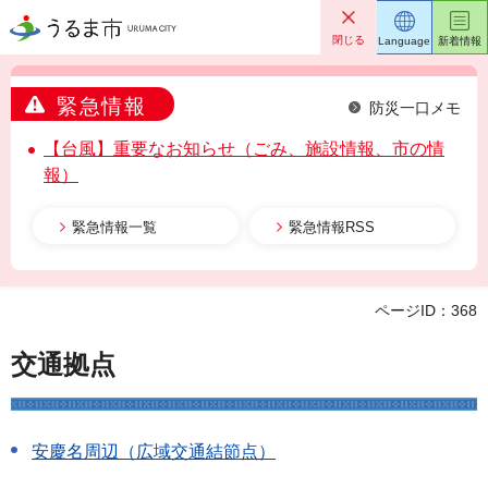
うるま市
閉じる
Language
新着情報
緊急情報
防災一口メモ
【台風】重要なお知らせ（ごみ、施設情報、市の情
報）
緊急情報一覧
緊急情報RSS
ページID：368
交通拠点
安慶名周辺（広域交通結節点）