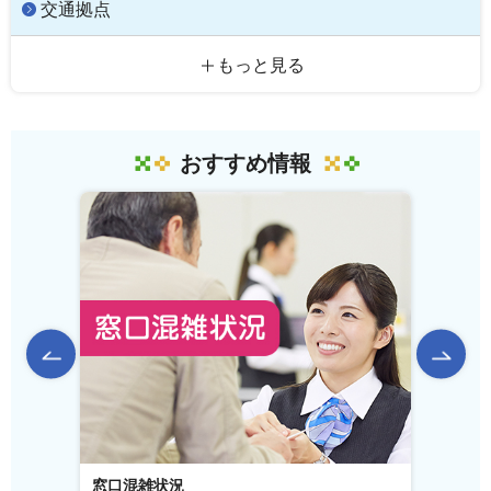
交通拠点
もっと見る
おすすめ情報
前のスライドを表示
窓口混雑状況
窓口事