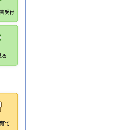
振替受付
見る
育て