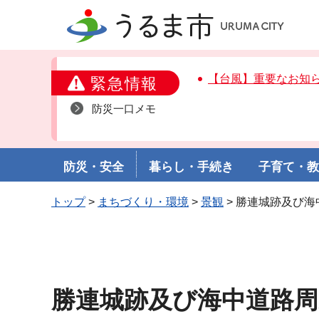
うるま市
【台風】重要なお知
緊急情報
防災一口メモ
防災・安全
暮らし・手続き
子育て・
トップ
>
まちづくり・環境
>
景観
> 勝連城跡及び
勝連城跡及び海中道路周