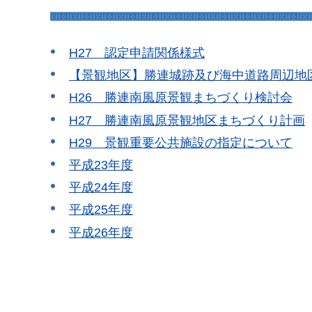
H27 認定申請関係様式
【景観地区】勝連城跡及び海中道路周辺地
H26 勝連南風原景観まちづくり検討会
H27 勝連南風原景観地区まちづくり計画
H29 景観重要公共施設の指定について
平成23年度
平成24年度
平成25年度
平成26年度