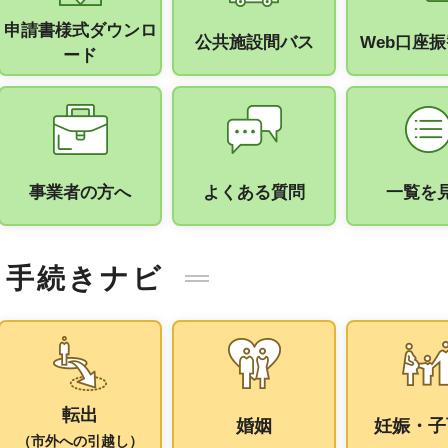
申請書様式ダウンロ
公共施設間バス
Web口座
ード
事業者の方へ
よくある質問
一覧を
手続きナビ
転出
婚姻
妊娠・子
（市外への引越し）