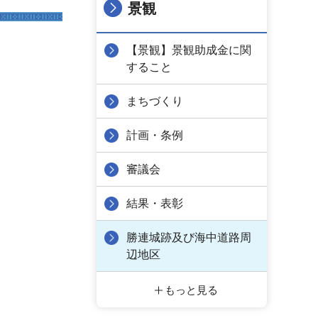
景観
【景観】景観助成金に関
すること
まちづくり
計画・条例
審議会
結果・表彰
勝連城跡及び海中道路周
辺地区
もっと見る