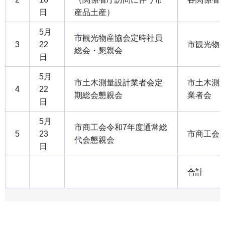
日
産品土産）
5月
市観光物産協会定時社員
3
22
市観光物
総会・懇親会
日
5月
市土木測量設計業者会定
市土木測
4
22
期総会懇親会
業者会
日
5月
市商工会令和7年度通常総
5
23
市商工会
代会懇親会
日
合計