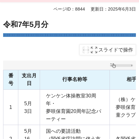
ページID：8844
更新日：2025年6月3日
令和7年5月分
スライドで操作
番
支出月
行事名称等
相手
号
日
ケンケン体操教室30周
（株）ケ
5月
年・
1
夢咲保育
3日
夢咲保育園20周年記念パ
童クラブ
ーティー
5月
国への要請活動
2
16
（関係省庁訪問に伴う市
各関係省