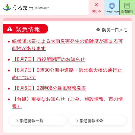
うるま市
閉じる
Language
新着情報
緊急情報
防災一口メモ
線状降水帯による大雨災害発生の危険度が高まる可
能性があります
【8月7日】市役所閉庁のお知らせ
【8月7日】0時30分海中道路・浜比嘉大橋の通行止
めについて
【8月6日】22時06分暴風警報発表
【台風】重要なお知らせ（ごみ、施設情報、市の情
報）
緊急情報一覧
緊急情報RSS