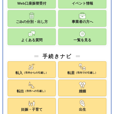
Web口座振替受付
イベント情報
ごみの分別・出し方
事業者の方へ
よくある質問
一覧を見る
手続きナビ
転入
転居
（市外からの引越し）
（市内での引越し）
転出
婚姻
（市外への引越し）
妊娠・子育て
出生