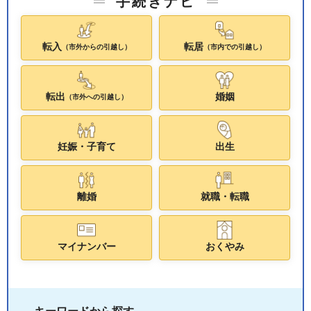
手続きナビ
転入
転居
（市外からの引越し）
（市内での引越し）
転出
婚姻
（市外への引越し）
妊娠・子育て
出生
離婚
就職・転職
マイナンバー
おくやみ