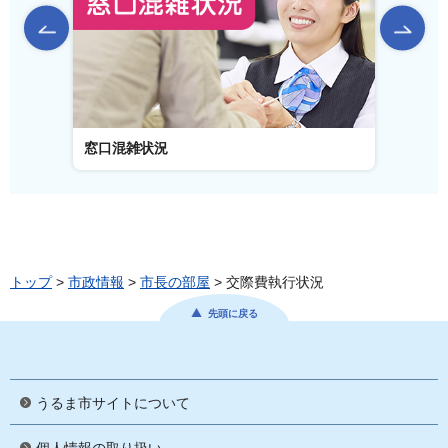
前のスライドを表示
窓口混雑状況
窓口事
トップ
>
市政情報
>
市長の部屋
> 交際費執行状況
先頭に戻る
うるま市サイトについて