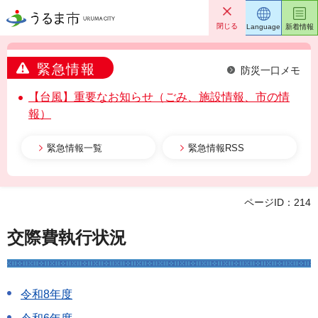
うるま市
閉じる
Language
新着情報
緊急情報
防災一口メモ
【台風】重要なお知らせ（ごみ、施設情報、市の情
報）
緊急情報一覧
緊急情報RSS
ページID：214
交際費執行状況
令和8年度