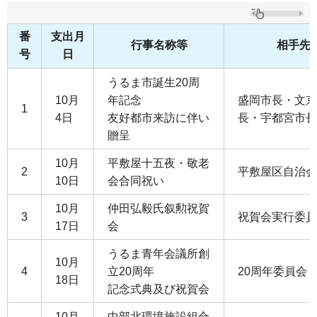
番
支出月
行事名称等
相手先
号
日
うるま市誕生20周
10月
年記念
盛岡市長・文京
1
4日
友好都市来訪に伴い
長・宇都宮市長
贈呈
10月
平敷屋十五夜・敬老
2
平敷屋区自治会
10日
会合同祝い
10月
仲田弘毅氏叙勲祝賀
3
祝賀会実行委員
17日
会
うるま青年会議所創
10月
4
立20周年
20周年委員会
18日
記念式典及び祝賀会
10月
中部北環境施設組合