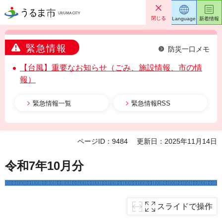
うるま市
閉じる
Language
新着情報
緊急情報
防災一口メモ
【台風】重要なお知らせ（ごみ、施設情報、市の情
報）
緊急情報一覧
緊急情報RSS
ページID：9484
更新日：2025年11月14日
令和7年10月分
スライドで操作