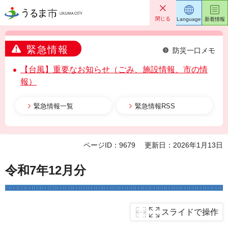
うるま市
閉じる
Language
新着情報
緊急情報
防災一口メモ
【台風】重要なお知らせ（ごみ、施設情報、市の情
報）
緊急情報一覧
緊急情報RSS
ページID：9679
更新日：2026年1月13日
令和7年12月分
スライドで操作