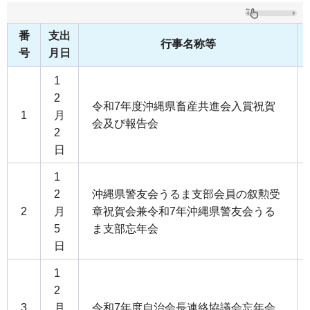
番
支出
行事名称等
号
月日
1
2
令和7年度沖縄県畜産共進会入賞祝賀
1
月
会及び報告会
2
日
1
2
沖縄県警友会うるま支部会員の叙勲受
2
月
章祝賀会兼令和7年沖縄県警友会うる
5
ま支部忘年会
日
1
2
3
月
令和7年度自治会長連絡協議会忘年会