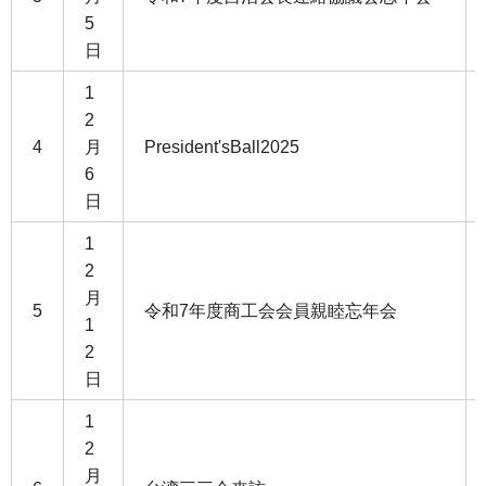
5
日
1
2
4
月
President'sBall2025
6
日
1
2
月
5
令和7年度商工会会員親睦忘年会
1
2
日
1
2
月