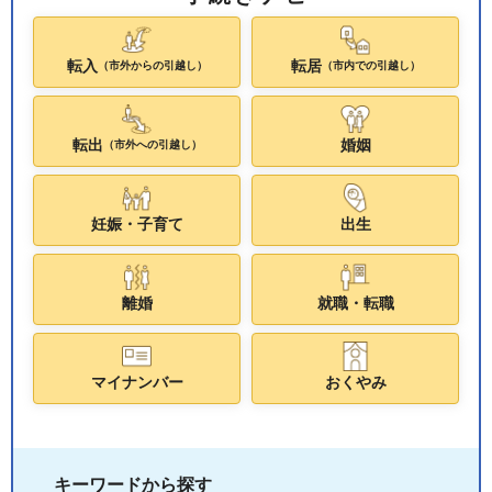
転入
転居
（市外からの引越し）
（市内での引越し）
転出
婚姻
（市外への引越し）
妊娠・子育て
出生
離婚
就職・転職
マイナンバー
おくやみ
キーワードから探す