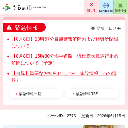
うるま市
閉じる
Language
新着情報
緊急情報
防災一口メモ
【8月8日】13時57分暴風警報解除および避難所閉鎖
について
【8月8日】15時30分海中道路・浜比嘉大橋通行止め
解除について（予定）
【台風】重要なお知らせ（ごみ、施設情報、市の情
報）
緊急情報一覧
緊急情報RSS
ページID：2773
更新日：2026年6月15日