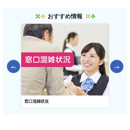
おすすめ情報
前のスライドを表示
窓口混雑状況
窓口事