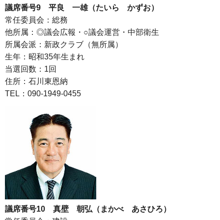
議席番号9 平良 一雄（たいら かずお）
常任委員会：総務
他所属：◎議会広報・○議会運営・中部衛生
所属会派：新政クラブ（無所属）
生年：昭和35年生まれ
当選回数：1回
住所：石川東恩納
TEL：090-1949-0455
議席番号10 真壁 朝弘（まかべ あさひろ）