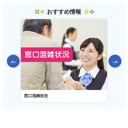
おすすめ情報
前のスライドを表示
窓口混雑状況
窓口事