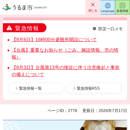
うるま市
閉じる
Language
新着情報
緊急情報
防災一口メモ
【8月6日】16時00分避難所開設について
【台風】重要なお知らせ（ごみ、施設情報、市の情
報）
【8月3日】台風第13号の接近に伴う注意喚起と事前
の備えについて
緊急情報一覧
緊急情報RSS
ページID：2778
更新日：2026年7月17日
うるま市議会