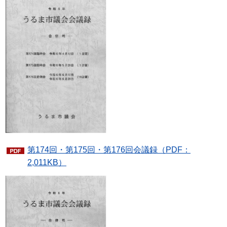
第174回・第175回・第176回会議録（PDF：
2,011KB）